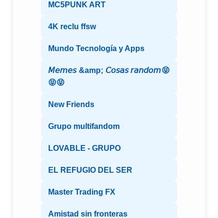
MC5PUNK ART
4K reclu ffsw
Mundo Tecnología y Apps
𝘔𝘦𝘮𝘦𝘴 &amp; 𝘊𝘰𝘴𝘢𝘴 𝘳𝘢𝘯𝘥𝘰𝘮😝
😝😝
New Friends
Grupo multifandom
LOVABLE - GRUPO
EL REFUGIO DEL SER
Master Trading FX
Amistad sin fronteras