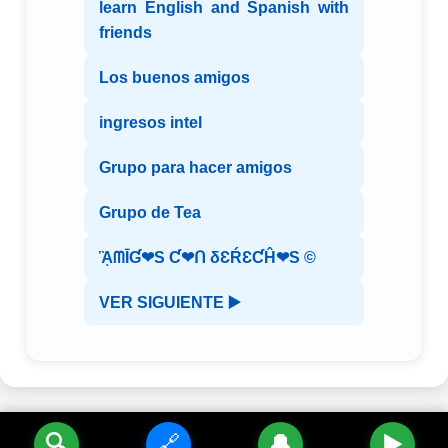
learn English and Spanish with
friends
Los buenos amigos
ingresos intel
Grupo para hacer amigos
Grupo de Tea
ᾋᗰĪƓ❤S Ƈ❤ᑎ δƐŔƐƇĤ❤S ©️
VER SIGUIENTE ▶️
🔍
🔗
🔔
▶️