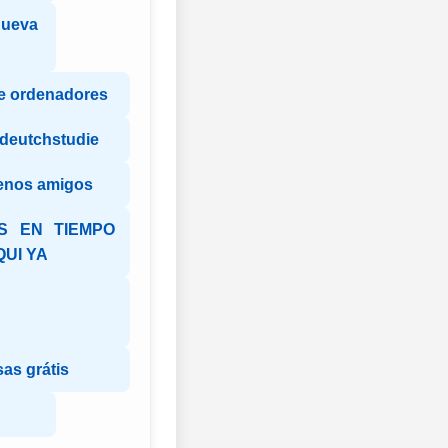
Nueva
e ordenadores
 deutchstudie
enos amigos
S EN TIEMPO
QUI YA
as grátis