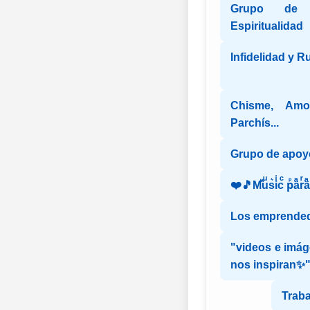
Grupo de 
Espiritualidad
Infidelidad y R
Chisme, Amon
Parchís...
Grupo de apo
❤️🎵Mⷨuͧs͛iͥcͨ рⷬaͣrͬ
Los emprende
"videos e imág
nos inspiran✨
Trab