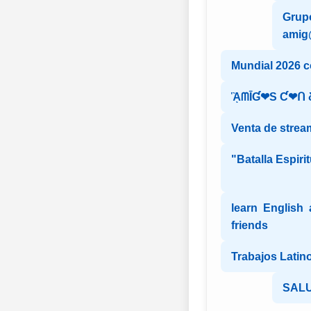
Grupo
ami
Mundial 2026 
ᾋᗰĪƓ❤S Ƈ❤ᑎ 
Venta de strea
"Batalla Espirit
learn English
friends
Trabajos Latin
SALU