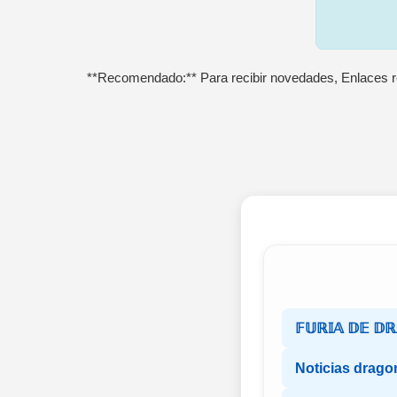
**Recomendado:** Para recibir novedades, Enlaces r
𝔽𝕌ℝ𝕀𝔸 𝔻𝔼 𝔻
Noticias dragon