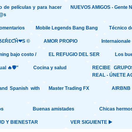
 de películas y para hacer
NUEVOS AMIGOS - Gente 
g@s
comentarios
Mobile Legends Bang Bang
Técnico d
δƐŔƐƇĤ❤S ©️
AMOR PROPIO
Internaionale
ming bajo costo /
EL REFUGIO DEL SER
Los bu
ual 🔥🛡️"
Cocina y salud
RECIBE GRUPO
REAL - ÚNETE A
 and Spanish with
Master Trading FX
AIRBNB
os
Buenas amistades
Chicas hermos
D Y BIENESTAR
VER SIGUIENTE ▶️