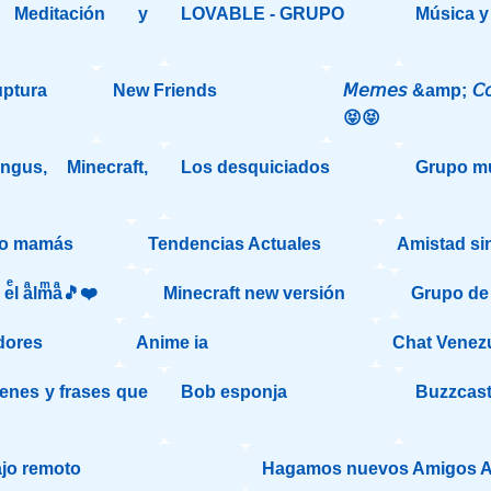
Meditación y
LOVABLE - GRUPO
Música y
uptura
New Friends
𝘔𝘦𝘮𝘦𝘴 &amp; 𝘊𝘰
😝😝
gus, Minecraft,
Los desquiciados
Grupo m
yo mamás
Tendencias Actuales
Amistad sin
aͣ eͤl aͣlmͫaͣ🎵❤️
Minecraft new versión
Grupo de B
dores
Anime ia
Chat Venez
enes y frases que
Bob esponja
Buzzcas
"
ajo remoto
Hagamos nuevos Amigos A