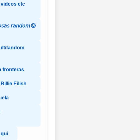
 videos etc
𝘢𝘴 𝘳𝘢𝘯𝘥𝘰𝘮😝
ultifandom
 fronteras
illie Eilish
uela
t
qui