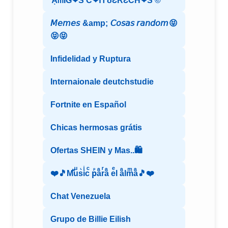
ᾋᗰĪƓ❤S Ƈ❤ᑎ δƐŔƐƇĤ❤S ©️
𝘔𝘦𝘮𝘦𝘴 &amp; 𝘊𝘰𝘴𝘢𝘴 𝘳𝘢𝘯𝘥𝘰𝘮😝
😝😝
Infidelidad y Ruptura
Internaionale deutchstudie
Fortnite en Español
Chicas hermosas grátis
Ofertas SHEIN y Mas..🛍️
❤️🎵Mⷨuͧs͛iͥcͨ рⷬaͣrͬaͣ eͤl aͣlmͫaͣ🎵❤️
Chat Venezuela
Grupo de Billie Eilish