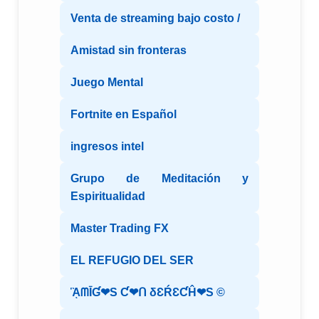
Venta de streaming bajo costo /
Amistad sin fronteras
Juego Mental
Fortnite en Español
ingresos intel
Grupo de Meditación y
Espiritualidad
Master Trading FX
EL REFUGIO DEL SER
ᾋᗰĪƓ❤S Ƈ❤ᑎ δƐŔƐƇĤ❤S ©️