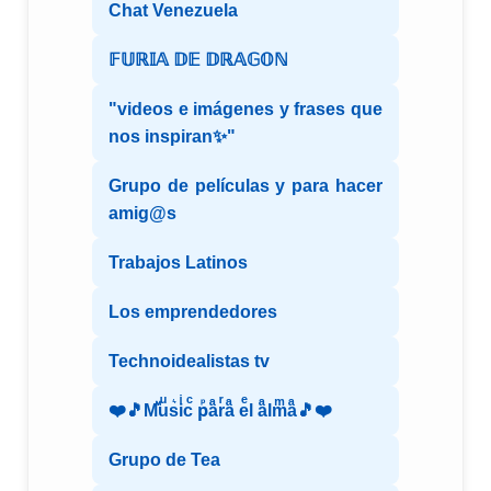
Chat Venezuela
𝔽𝕌ℝ𝕀𝔸 𝔻𝔼 𝔻ℝ𝔸𝔾𝕆ℕ
"videos e imágenes y frases que
nos inspiran✨"
Grupo de películas y para hacer
amig@s
Trabajos Latinos
Los emprendedores
Technoidealistas tv
❤️🎵Mⷨuͧs͛iͥcͨ рⷬaͣrͬaͣ eͤl aͣlmͫaͣ🎵❤️
Grupo de Tea