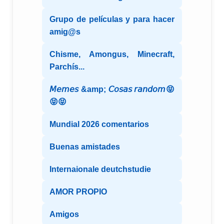
Grupo de películas y para hacer
amig@s
Chisme, Amongus, Minecraft,
Parchís...
𝘔𝘦𝘮𝘦𝘴 &amp; 𝘊𝘰𝘴𝘢𝘴 𝘳𝘢𝘯𝘥𝘰𝘮😝
😝😝
Mundial 2026 comentarios
Buenas amistades
Internaionale deutchstudie
AMOR PROPIO
Amigos