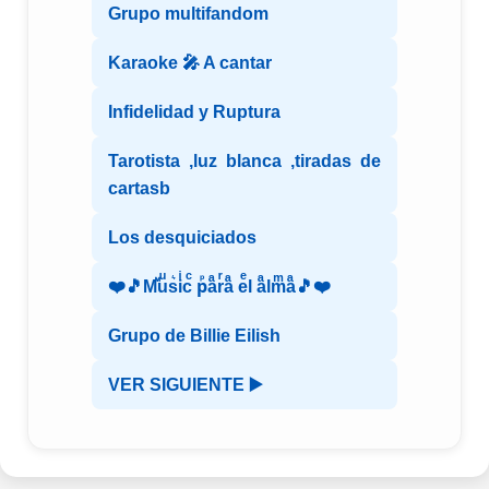
Grupo multifandom
Karaoke 🎤 A cantar
Infidelidad y Ruptura
Tarotista ,luz blanca ,tiradas de
cartasb
Los desquiciados
❤️🎵Mⷨuͧs͛iͥcͨ рⷬaͣrͬaͣ eͤl aͣlmͫaͣ🎵❤️
Grupo de Billie Eilish
VER SIGUIENTE ▶️