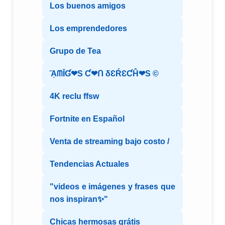
Los buenos amigos
Los emprendedores
Grupo de Tea
ᾋᗰĪƓ❤S Ƈ❤ᑎ δƐŔƐƇĤ❤S ©️
4K reclu ffsw
Fortnite en Español
Venta de streaming bajo costo /
Tendencias Actuales
"videos e imágenes y frases que
nos inspiran✨"
Chicas hermosas grátis