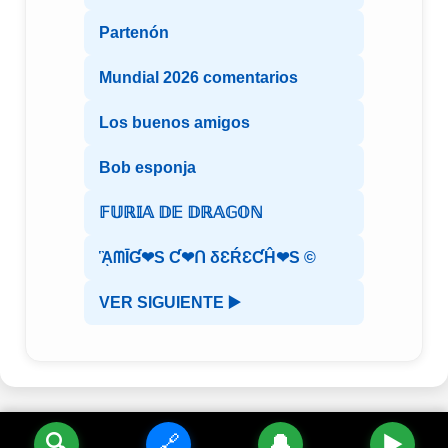
Partenón
Mundial 2026 comentarios
Los buenos amigos
Bob esponja
𝔽𝕌ℝ𝕀𝔸 𝔻𝔼 𝔻ℝ𝔸𝔾𝕆ℕ
ᾋᗰĪƓ❤S Ƈ❤ᑎ δƐŔƐƇĤ❤S ©️
VER SIGUIENTE ▶️
🔍
🔗
🔔
▶️