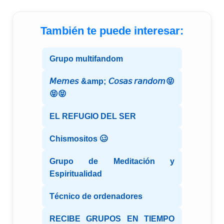
También te puede interesar:
Grupo multifandom
𝘔𝘦𝘮𝘦𝘴 &amp; 𝘊𝘰𝘴𝘢𝘴 𝘳𝘢𝘯𝘥𝘰𝘮😝
😝😝
EL REFUGIO DEL SER
Chismositos 🥴
Grupo de Meditación y
Espiritualidad
Técnico de ordenadores
RECIBE GRUPOS EN TIEMPO