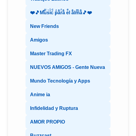
❤️🎵Mⷨuͧs͛iͥcͨ рⷬaͣrͬaͣ eͤl aͣlmͫaͣ🎵❤️
New Friends
Amigos
Master Trading FX
NUEVOS AMIGOS - Gente Nueva
Mundo Tecnología y Apps
Anime ia
Infidelidad y Ruptura
AMOR PROPIO
Buzzcast