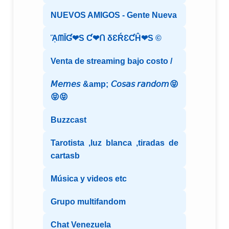
NUEVOS AMIGOS - Gente Nueva
ᾋᗰĪƓ❤S Ƈ❤ᑎ δƐŔƐƇĤ❤S ©️
Venta de streaming bajo costo /
𝘔𝘦𝘮𝘦𝘴 &amp; 𝘊𝘰𝘴𝘢𝘴 𝘳𝘢𝘯𝘥𝘰𝘮😝
😝😝
Buzzcast
Tarotista ,luz blanca ,tiradas de
cartasb
Música y videos etc
Grupo multifandom
Chat Venezuela