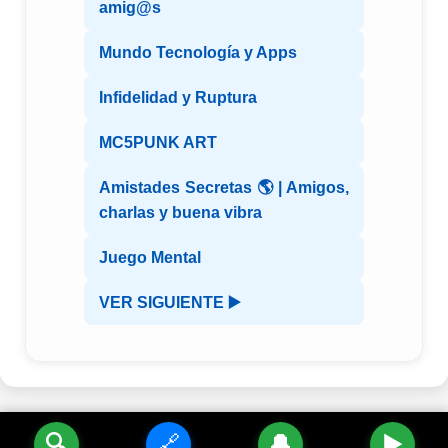
amig@s
Mundo Tecnología y Apps
Infidelidad y Ruptura
MC5PUNK ART
Amistades Secretas 🌎 | Amigos,
charlas y buena vibra
Juego Mental
VER SIGUIENTE ▶️
🔍
🔗
🔔
▶️