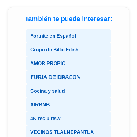
También te puede interesar:
Fortnite en Español
Grupo de Billie Eilish
AMOR PROPIO
𝔽𝕌ℝ𝕀𝔸 𝔻𝔼 𝔻ℝ𝔸𝔾𝕆ℕ
Cocina y salud
AIRBNB
4K reclu ffsw
VECINOS TLALNEPANTLA