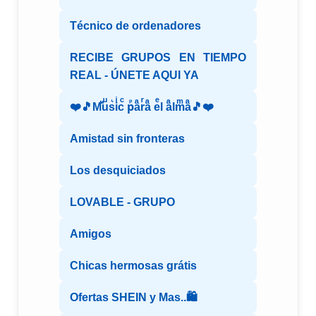
Técnico de ordenadores
RECIBE GRUPOS EN TIEMPO
REAL - ÚNETE AQUI YA
❤️🎵Mⷨuͧs͛iͥcͨ рⷬaͣrͬaͣ eͤl aͣlmͫaͣ🎵❤️
Amistad sin fronteras
Los desquiciados
LOVABLE - GRUPO
Amigos
Chicas hermosas grátis
Ofertas SHEIN y Mas..🛍️