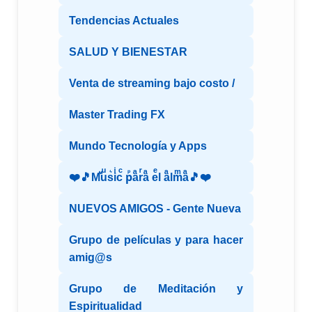
Tendencias Actuales
SALUD Y BIENESTAR
Venta de streaming bajo costo /
Master Trading FX
Mundo Tecnología y Apps
❤️🎵Mⷨuͧs͛iͥcͨ рⷬaͣrͬaͣ eͤl aͣlmͫaͣ🎵❤️
NUEVOS AMIGOS - Gente Nueva
Grupo de películas y para hacer
amig@s
Grupo de Meditación y
Espiritualidad