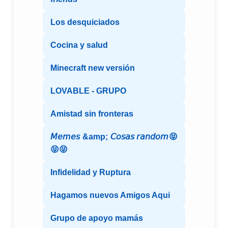
Los desquiciados
Cocina y salud
Minecraft new versión
LOVABLE - GRUPO
Amistad sin fronteras
𝘔𝘦𝘮𝘦𝘴 &amp; 𝘊𝘰𝘴𝘢𝘴 𝘳𝘢𝘯𝘥𝘰𝘮😝
😝😝
Infidelidad y Ruptura
Hagamos nuevos Amigos Aqui
Grupo de apoyo mamás