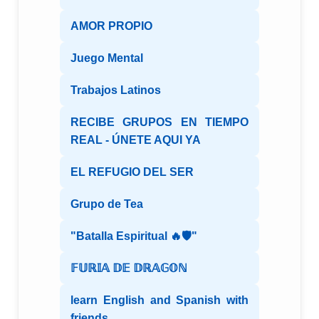
AMOR PROPIO
Juego Mental
Trabajos Latinos
RECIBE GRUPOS EN TIEMPO
REAL - ÚNETE AQUI YA
EL REFUGIO DEL SER
Grupo de Tea
"Batalla Espiritual 🔥🛡️"
𝔽𝕌ℝ𝕀𝔸 𝔻𝔼 𝔻ℝ𝔸𝔾𝕆ℕ
learn English and Spanish with
friends