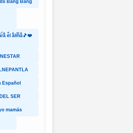
nds Bang Bang
ͣrͬaͣ eͤl aͣlmͫaͣ🎵❤️
ENESTAR
ALNEPANTLA
n Español
 DEL SER
oyo mamás