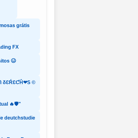
mosas grátis
ading FX
itos 🥴
 δƐŔƐƇĤ❤S ©️
ual 🔥🛡️"
le deutchstudie