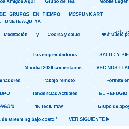
os Amigos Aqui
Grupo de Tea
Mobile Lege
IBE GRUPOS EN TIEMPO
MC5PUNK ART
 - ÚNETE AQUI YA
Meditación y
Cocina y salud
❤️🎵Mⷨuͧs͛iͥcͨ рⷬa
Los emprendedores
SALUD Y BI
Mundial 2026 comentarios
VECINOS TL
denadores
Trabajo remoto
Fortnite e
RUPO
Tendencias Actuales
EL REFUGIO
ℝ𝔸𝔾𝕆ℕ
4K reclu ffsw
Grupo de ap
 de streaming bajo costo /
VER SIGUIENTE ▶️