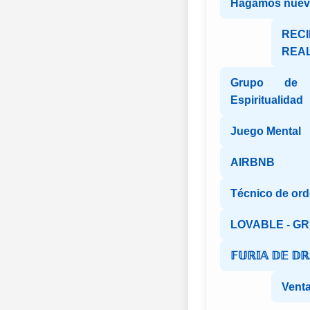
Hagamos nuev
REC
REAL
Grupo de 
Espiritualidad
Juego Mental
AIRBNB
Técnico de or
LOVABLE - G
𝔽𝕌ℝ𝕀𝔸 𝔻𝔼 𝔻
Venta