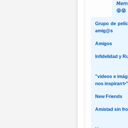
𝘔𝘦𝘮
😝😝
Grupo de pelíc
amig@s
Amigos
Infidelidad y R
"videos e imág
nos inspiran✨
New Friends
Amistad sin fr