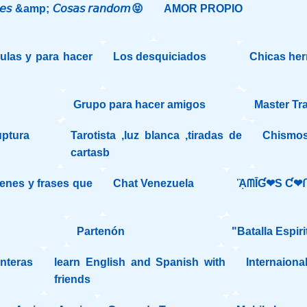
𝘦𝘴 &amp; 𝘊𝘰𝘴𝘢𝘴 𝘳𝘢𝘯𝘥𝘰𝘮😝
AMOR PROPIO
ulas y para hacer
Los desquiciados
Chicas her
Grupo para hacer amigos
Master Tr
uptura
Tarotista ,luz blanca ,tiradas de
Chismos
cartasb
enes y frases que
Chat Venezuela
ᾋᗰĪƓ❤S Ƈ❤ᑎ
"
Partenón
"Batalla Espirit
onteras
learn English and Spanish with
Internaiona
friends