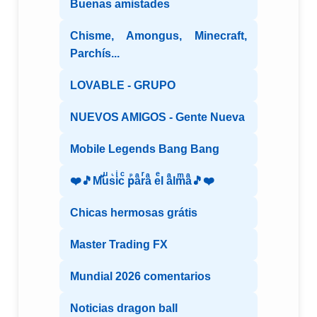
Buenas amistades
Chisme, Amongus, Minecraft,
Parchís...
LOVABLE - GRUPO
NUEVOS AMIGOS - Gente Nueva
Mobile Legends Bang Bang
❤️🎵Mⷨuͧs͛iͥcͨ рⷬaͣrͬaͣ eͤl aͣlmͫaͣ🎵❤️
Chicas hermosas grátis
Master Trading FX
Mundial 2026 comentarios
Noticias dragon ball