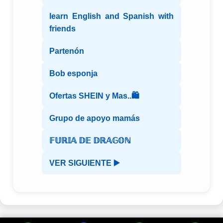
learn English and Spanish with
friends
Partenón
Bob esponja
Ofertas SHEIN y Mas..🛍️
Grupo de apoyo mamás
𝔽𝕌ℝ𝕀𝔸 𝔻𝔼 𝔻ℝ𝔸𝔾𝕆ℕ
VER SIGUIENTE ▶️