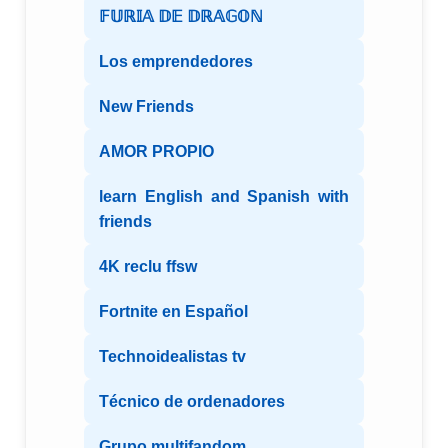
𝔽𝕌ℝ𝕀𝔸 𝔻𝔼 𝔻ℝ𝔸𝔾𝕆ℕ
Los emprendedores
New Friends
AMOR PROPIO
learn English and Spanish with
friends
4K reclu ffsw
Fortnite en Español
Technoidealistas tv
Técnico de ordenadores
Grupo multifandom