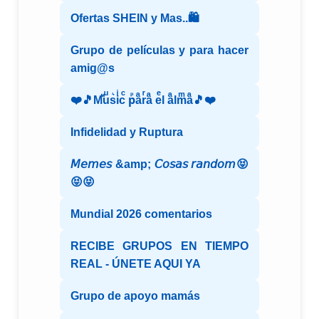
Ofertas SHEIN y Mas..🛍️
Grupo de películas y para hacer
amig@s
❤️🎵Mⷨuͧs͛iͥcͨ рⷬaͣrͬaͣ eͤl aͣlmͫaͣ🎵❤️
Infidelidad y Ruptura
𝘔𝘦𝘮𝘦𝘴 &amp; 𝘊𝘰𝘴𝘢𝘴 𝘳𝘢𝘯𝘥𝘰𝘮😝
😝😝
Mundial 2026 comentarios
RECIBE GRUPOS EN TIEMPO
REAL - ÚNETE AQUI YA
Grupo de apoyo mamás