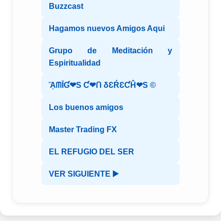
Buzzcast
Hagamos nuevos Amigos Aqui
Grupo de Meditación y
Espiritualidad
ᾋᗰĪƓ❤S Ƈ❤ᑎ δƐŔƐƇĤ❤S ©️
Los buenos amigos
Master Trading FX
EL REFUGIO DEL SER
VER SIGUIENTE ▶️