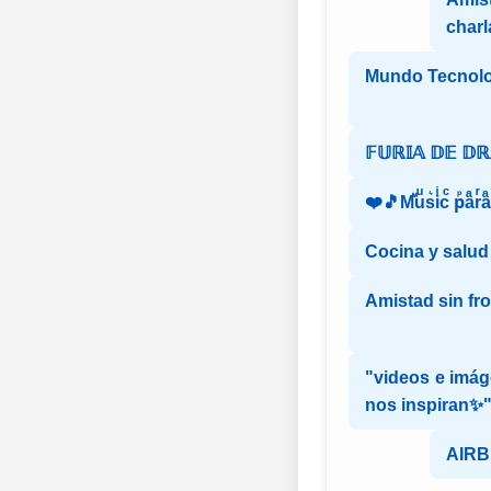
charl
Mundo Tecnolo
𝔽𝕌ℝ𝕀𝔸 𝔻𝔼 𝔻
❤️🎵Mⷨuͧs͛iͥcͨ рⷬaͣrͬ
Cocina y salud
Amistad sin fr
"videos e imág
nos inspiran✨
AIR