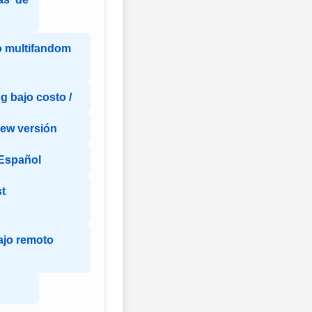
 multifandom
g bajo costo /
new versión
 Español
t
ajo remoto