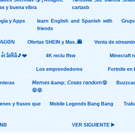
as y buena vibra
cartasb
gía y Apps
learn English and Spanish with
Grupo
friends
ℝ𝔸𝔾𝕆ℕ
Ofertas SHEIN y Mas..🛍️
Venta de streamin
aͣ eͤl aͣlmͫaͣ🎵❤️
4K reclu ffsw
Minecraft 
Los emprendedores
Fortnite en
onteras
𝘔𝘦𝘮𝘦𝘴 &amp; 𝘊𝘰𝘴𝘢𝘴 𝘳𝘢𝘯𝘥𝘰𝘮😝
Buzzcas
😝😝
enes y frases que
Mobile Legends Bang Bang
Trab
"
BNB
VER SIGUIENTE ▶️