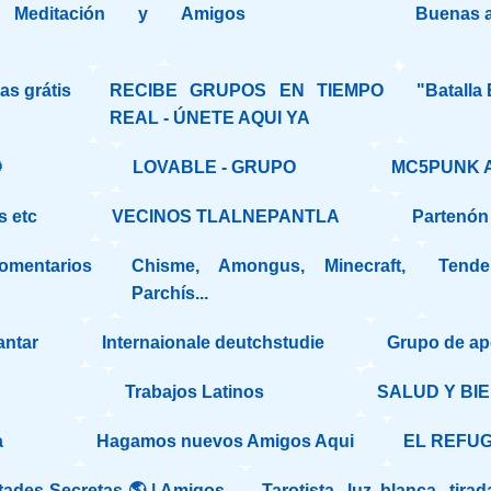
Meditación y
Amigos
Buenas 
s grátis
RECIBE GRUPOS EN TIEMPO
"Batalla 
REAL - ÚNETE AQUI YA

LOVABLE - GRUPO
MC5PUNK 
s etc
VECINOS TLALNEPANTLA
Partenón
comentarios
Chisme, Amongus, Minecraft,
Tende
Parchís...
antar
Internaionale deutchstudie
Grupo de a
Trabajos Latinos
SALUD Y BI
a
Hagamos nuevos Amigos Aqui
EL REFUG
ades Secretas 🌎 | Amigos,
Tarotista ,luz blanca ,tira