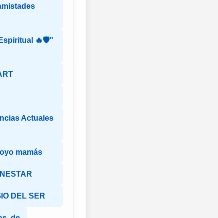
amistades
Espiritual 🔥🛡️"
ART
ncias Actuales
poyo mamás
ENESTAR
IO DEL SER
das de