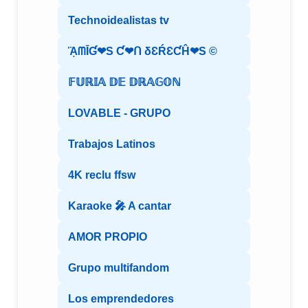
Technoidealistas tv
ᾋᗰĪƓ❤S Ƈ❤ᑎ δƐŔƐƇĤ❤S ©️
𝔽𝕌ℝ𝕀𝔸 𝔻𝔼 𝔻ℝ𝔸𝔾𝕆ℕ
LOVABLE - GRUPO
Trabajos Latinos
4K reclu ffsw
Karaoke 🎤 A cantar
AMOR PROPIO
Grupo multifandom
Los emprendedores