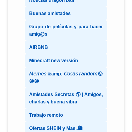
Noticias dragon ball
Buenas amistades
Grupo de películas y para hacer
amig@s
AIRBNB
Minecraft new versión
𝘔𝘦𝘮𝘦𝘴 &amp; 𝘊𝘰𝘴𝘢𝘴 𝘳𝘢𝘯𝘥𝘰𝘮😝
😝😝
Amistades Secretas 🌎 | Amigos,
charlas y buena vibra
Trabajo remoto
Ofertas SHEIN y Mas..🛍️