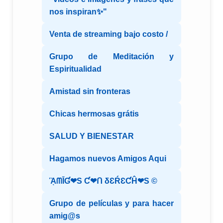
nos inspiran✨"
Venta de streaming bajo costo /
Grupo de Meditación y
Espiritualidad
Amistad sin fronteras
Chicas hermosas grátis
SALUD Y BIENESTAR
Hagamos nuevos Amigos Aqui
ᾋᗰĪƓ❤S Ƈ❤ᑎ δƐŔƐƇĤ❤S ©️
Grupo de películas y para hacer
amig@s