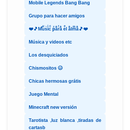
Mobile Legends Bang Bang
Grupo para hacer amigos
❤️🎵Mⷨuͧs͛iͥcͨ рⷬaͣrͬaͣ eͤl aͣlmͫaͣ🎵❤️
Música y videos etc
Los desquiciados
Chismositos 🥴
Chicas hermosas grátis
Juego Mental
Minecraft new versión
Tarotista ,luz blanca ,tiradas de
cartasb