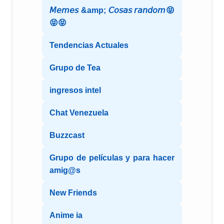
𝘔𝘦𝘮𝘦𝘴 &amp; 𝘊𝘰𝘴𝘢𝘴 𝘳𝘢𝘯𝘥𝘰𝘮😝
😝😝
Tendencias Actuales
Grupo de Tea
ingresos intel
Chat Venezuela
Buzzcast
Grupo de películas y para hacer
amig@s
New Friends
Anime ia