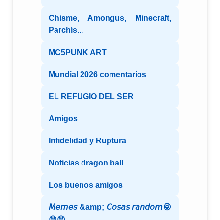
Chisme, Amongus, Minecraft,
Parchís...
MC5PUNK ART
Mundial 2026 comentarios
EL REFUGIO DEL SER
Amigos
Infidelidad y Ruptura
Noticias dragon ball
Los buenos amigos
𝘔𝘦𝘮𝘦𝘴 &amp; 𝘊𝘰𝘴𝘢𝘴 𝘳𝘢𝘯𝘥𝘰𝘮😝
😝😝