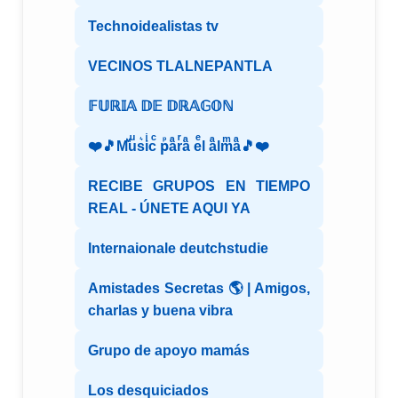
Technoidealistas tv
VECINOS TLALNEPANTLA
𝔽𝕌ℝ𝕀𝔸 𝔻𝔼 𝔻ℝ𝔸𝔾𝕆ℕ
❤️🎵Mⷨuͧs͛iͥcͨ рⷬaͣrͬaͣ eͤl aͣlmͫaͣ🎵❤️
RECIBE GRUPOS EN TIEMPO
REAL - ÚNETE AQUI YA
Internaionale deutchstudie
Amistades Secretas 🌎 | Amigos,
charlas y buena vibra
Grupo de apoyo mamás
Los desquiciados