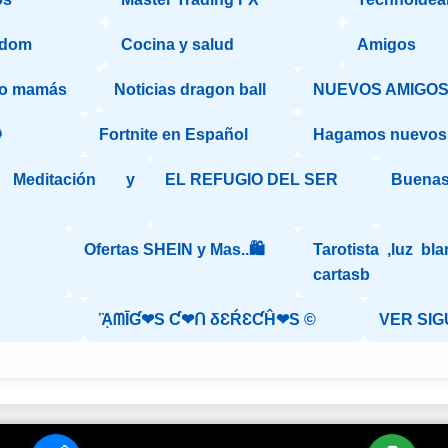
ndom
Cocina y salud
Amigos
yo mamás
Noticias dragon ball
NUEVOS AMIGOS 

Fortnite en Español
Hagamos nuevos
Meditación y
EL REFUGIO DEL SER
Buenas
Ofertas SHEIN y Mas..🛍️
Tarotista ,luz bl
cartasb
ᾋᗰĪƓ❤S Ƈ❤ᑎ δƐŔƐƇĤ❤S ©️
VER SIG