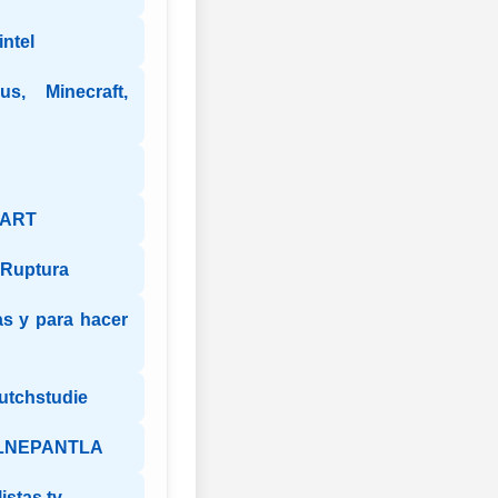
intel
s, Minecraft,
 ART
y Ruptura
as y para hacer
eutchstudie
LNEPANTLA
istas tv