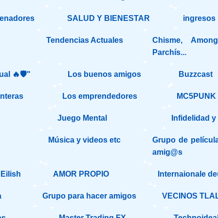
denadores
SALUD Y BIENESTAR
ingresos 
Tendencias Actuales
Chisme, Amongu
Parchís...
ual 🔥🛡️"
Los buenos amigos
Buzzcast
onteras
Los emprendedores
MC5PUNK
Juego Mental
Infidelidad 
Música y videos etc
Grupo de películ
amig@s
Eilish
AMOR PROPIO
Internaionale d
a
Grupo para hacer amigos
VECINOS TLA
os
Master Trading FX
Technoideal