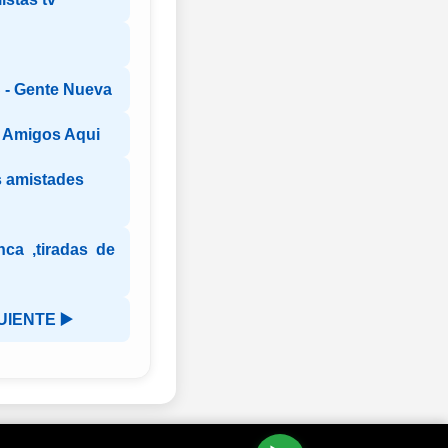
- Gente Nueva
 Amigos Aqui
 amistades
anca ,tiradas de
UIENTE ▶️