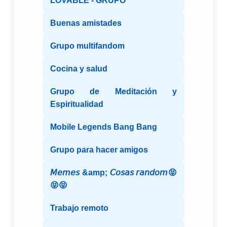
LOVABLE - GRUPO
Buenas amistades
Grupo multifandom
Cocina y salud
Grupo de Meditación y
Espiritualidad
Mobile Legends Bang Bang
Grupo para hacer amigos
𝘔𝘦𝘮𝘦𝘴 &amp; 𝘊𝘰𝘴𝘢𝘴 𝘳𝘢𝘯𝘥𝘰𝘮😝
😝😝
Trabajo remoto