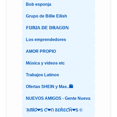
Bob esponja
Grupo de Billie Eilish
𝔽𝕌ℝ𝕀𝔸 𝔻𝔼 𝔻ℝ𝔸𝔾𝕆ℕ
Los emprendedores
AMOR PROPIO
Música y videos etc
Trabajos Latinos
Ofertas SHEIN y Mas..🛍️
NUEVOS AMIGOS - Gente Nueva
ᾋᗰĪƓ❤S Ƈ❤ᑎ δƐŔƐƇĤ❤S ©️