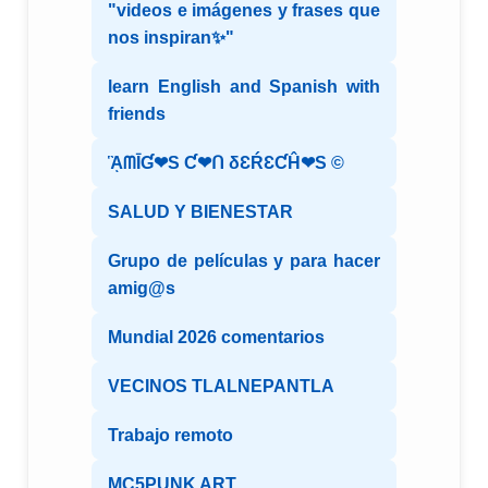
"videos e imágenes y frases que
nos inspiran✨"
learn English and Spanish with
friends
ᾋᗰĪƓ❤S Ƈ❤ᑎ δƐŔƐƇĤ❤S ©️
SALUD Y BIENESTAR
Grupo de películas y para hacer
amig@s
Mundial 2026 comentarios
VECINOS TLALNEPANTLA
Trabajo remoto
MC5PUNK ART