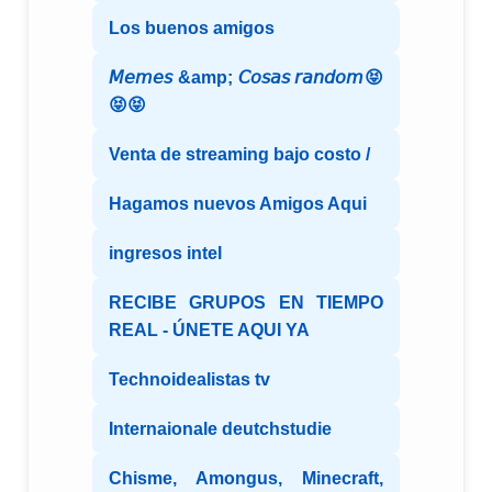
Los buenos amigos
𝘔𝘦𝘮𝘦𝘴 &amp; 𝘊𝘰𝘴𝘢𝘴 𝘳𝘢𝘯𝘥𝘰𝘮😝
😝😝
Venta de streaming bajo costo /
Hagamos nuevos Amigos Aqui
ingresos intel
RECIBE GRUPOS EN TIEMPO
REAL - ÚNETE AQUI YA
Technoidealistas tv
Internaionale deutchstudie
Chisme, Amongus, Minecraft,