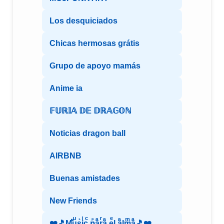
Los desquiciados
Chicas hermosas grátis
Grupo de apoyo mamás
Anime ia
𝔽𝕌ℝ𝕀𝔸 𝔻𝔼 𝔻ℝ𝔸𝔾𝕆ℕ
Noticias dragon ball
AIRBNB
Buenas amistades
New Friends
❤️🎵Mⷨuͧs͛iͥcͨ рⷬaͣrͬaͣ eͤl aͣlmͫaͣ🎵❤️