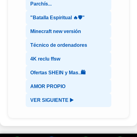
Parchís...
"Batalla Espiritual 🔥🛡️"
Minecraft new versión
Técnico de ordenadores
4K reclu ffsw
Ofertas SHEIN y Mas..🛍️
AMOR PROPIO
VER SIGUIENTE ▶️