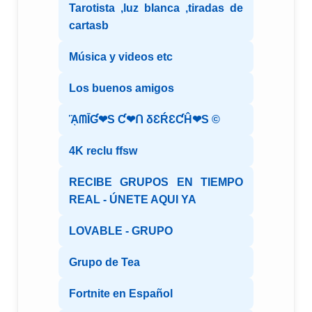
Tarotista ,luz blanca ,tiradas de
cartasb
Música y videos etc
Los buenos amigos
ᾋᗰĪƓ❤S Ƈ❤ᑎ δƐŔƐƇĤ❤S ©️
4K reclu ffsw
RECIBE GRUPOS EN TIEMPO
REAL - ÚNETE AQUI YA
LOVABLE - GRUPO
Grupo de Tea
Fortnite en Español