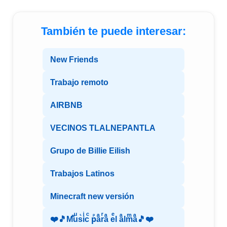
También te puede interesar:
New Friends
Trabajo remoto
AIRBNB
VECINOS TLALNEPANTLA
Grupo de Billie Eilish
Trabajos Latinos
Minecraft new versión
❤️🎵Mⷨuͧs͛iͥcͨ рⷬaͣrͬaͣ eͤl aͣlmͫaͣ🎵❤️