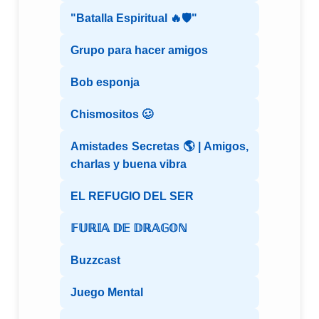
"Batalla Espiritual 🔥🛡️"
Grupo para hacer amigos
Bob esponja
Chismositos 🥴
Amistades Secretas 🌎 | Amigos,
charlas y buena vibra
EL REFUGIO DEL SER
𝔽𝕌ℝ𝕀𝔸 𝔻𝔼 𝔻ℝ𝔸𝔾𝕆ℕ
Buzzcast
Juego Mental