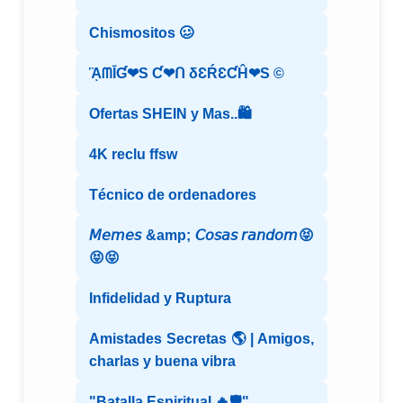
Chismositos 🥴
ᾋᗰĪƓ❤S Ƈ❤ᑎ δƐŔƐƇĤ❤S ©️
Ofertas SHEIN y Mas..🛍️
4K reclu ffsw
Técnico de ordenadores
𝘔𝘦𝘮𝘦𝘴 &amp; 𝘊𝘰𝘴𝘢𝘴 𝘳𝘢𝘯𝘥𝘰𝘮😝
😝😝
Infidelidad y Ruptura
Amistades Secretas 🌎 | Amigos,
charlas y buena vibra
"Batalla Espiritual 🔥🛡️"