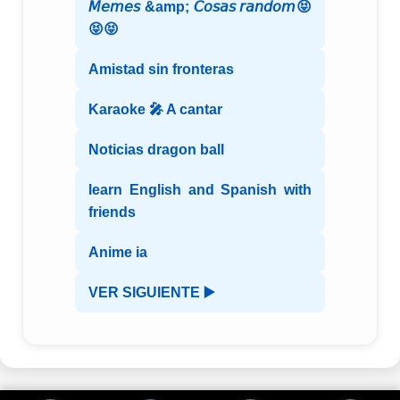
𝘔𝘦𝘮𝘦𝘴 &amp; 𝘊𝘰𝘴𝘢𝘴 𝘳𝘢𝘯𝘥𝘰𝘮😝
😝😝
Amistad sin fronteras
Karaoke 🎤 A cantar
Noticias dragon ball
learn English and Spanish with
friends
Anime ia
VER SIGUIENTE ▶️