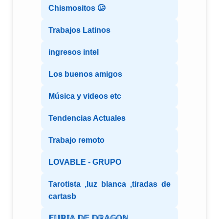
Chismositos 🥴
Trabajos Latinos
ingresos intel
Los buenos amigos
Música y videos etc
Tendencias Actuales
Trabajo remoto
LOVABLE - GRUPO
Tarotista ,luz blanca ,tiradas de
cartasb
𝔽𝕌ℝ𝕀𝔸 𝔻𝔼 𝔻ℝ𝔸𝔾𝕆ℕ