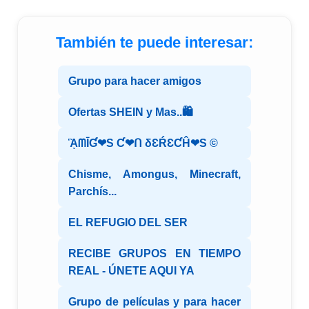
También te puede interesar:
Grupo para hacer amigos
Ofertas SHEIN y Mas..🛍️
ᾋᗰĪƓ❤S Ƈ❤ᑎ δƐŔƐƇĤ❤S ©️
Chisme, Amongus, Minecraft,
Parchís...
EL REFUGIO DEL SER
RECIBE GRUPOS EN TIEMPO
REAL - ÚNETE AQUI YA
Grupo de películas y para hacer