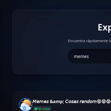
Ex
Encuentra rápidamente la
𝘔𝘦𝘮𝘦𝘴 &amp; 𝘊𝘰𝘴𝘢𝘴 𝘳𝘢𝘯𝘥𝘰𝘮😝😝😝
90 visitas