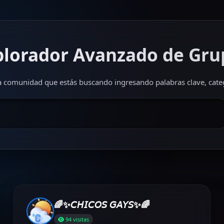
plorador Avanzado de Gru
 comunidad que estás buscando ingresando palabras clave, categ
🌈✨𝘊𝘏𝘐𝘊𝘖𝘚 𝘎𝘈𝘠𝘚✨🌈
94 visitas